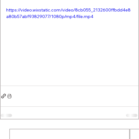
https://video.wixstatic.com/video/8cb055_2132600ffbdd4e8
a80b57abf93829077/1080p/mp4/file.mp4