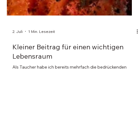
2. Juli
1 Min. Lesezeit
Kleiner Beitrag für einen wichtigen
Lebensraum
Als Taucher habe ich bereits mehrfach die bedrückenden
Folgen für Korallenriffe und andere sensible
Meeresökosysteme erlebt. Riffe gehören zu den
artenreichsten Lebensräumen unseres Planeten und sind für
das ökologische Gleichgewicht von enormer Bedeutung.
Gleichzeitig werden sie vielerorts durch Umweltbelastungen,