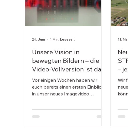
24. Juni
1 Min. Lesezeit
11. Ma
Unsere Vision in
Neu
bewegten Bildern – die
STR
Video-Vollversion ist da
– j
onl
Vor einigen Wochen haben wir
Wir 
euch bereits einen ersten Einblick
neue
in unser neues Imagevideo
könn
gegeben. Jetzt freuen wir uns, die
komp
vollständige Version mit euch zu
antr
teilen. Das Video zeigt, was STRIPF
uns 
Project Solutions ausmacht: unsere
steck