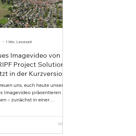
i
1 Min. Lesezeit
es Imagevideo von
IPF Project Solutions
etzt in der Kurzversion
ine
freuen uns, euch heute unser
s Imagevideo präsentieren zu
en – zunächst in einer
akten Kurzversion. Was uns
eibt, wofür wir stehen und was
besonders macht - all das
t in diesem Film. Mit viel