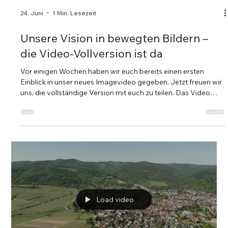
24. Juni
1 Min. Lesezeit
Unsere Vision in bewegten Bildern –
die Video-Vollversion ist da
Vor einigen Wochen haben wir euch bereits einen ersten
Einblick in unser neues Imagevideo gegeben. Jetzt freuen wir
uns, die vollständige Version mit euch zu teilen. Das Video
zeigt, was STRIPF Project Solutions ausmacht: unsere
Leidenschaft für anspruchsvolle Projekte, unser Engagement
für Qualität und die Menschen, die jeden Tag mit ihrem Know-
how und ihrer Motivation zum gemeinsamen Erfolg beitragen.
Authentische Einblicke, starke Bilder und echte Geschichten
machen sichtb
Load video