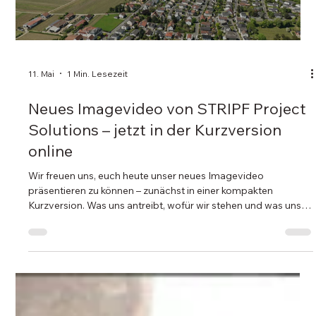
11. Mai
1 Min. Lesezeit
Neues Imagevideo von STRIPF Project
Solutions – jetzt in der Kurzversion
online
Wir freuen uns, euch heute unser neues Imagevideo
präsentieren zu können – zunächst in einer kompakten
Kurzversion. Was uns antreibt, wofür wir stehen und was uns
besonders macht - all das steckt in diesem Film. Mit viel
Leidenschaft, starken Bildern und echten Einblicken zeigen wir,
wer wir sind und was uns jeden Tag motiviert. Ein großes
Dankeschön an alle Beteiligten, die dieses Projekt möglich
gemacht haben! Jetzt ansehen und mit uns einen Blick hinter
die Kulissen unsere