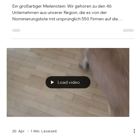
haben es geschafft! 🎉
Ein großartiger Meilenstein: Wir gehören zu den 46
Unternehmen aus unserer Region, die es von der
Nominierungsliste mit ursprünglich 550 Firmen auf die
Juryliste geschafft haben. Damit werden wir nun den Juroren
zur finalen Entscheidung vorgestellt. Wir freuen uns sehr über
diese Anerkennung und sind stolz auf das bisher Erreichte.
Jetzt heißt es weiter: Daumen drücken! 🤞 #Mittelstandspreis
#Erfolg #Teamwork #Innovation
Load video