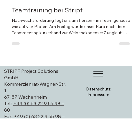
20. Apr.
1 Min. Lesezeit
Teamtraining bei Stripf
Nachwuchsförderung liegt uns am Herzen – im Team genauso
wie auf vier Pfoten. Am Freitag wurde unser Büro nach dem
Teammeeting kurzerhand zur Welpenakademie: 7 unglaublich
süße Malinois-/Herder-Welpen haben uns besucht, um
wichtige Erfahrungen für ihre Sozialisierung zu sammeln und
neue Umgebungen sicher kennenzulernen. Für die Kleinen gab
es neue Eindrücke, spannende Gerüche und viele freundliche
Begegnungen. Für unser Team gab es vor allem eins: massive
Ablenkung vom Tages
STRIPF Project Solutions
GmbH
Kommerzienrat-Wagner-Str.
Datenschutz
1
Impressum
67157 Wachenheim
Tel.:
+49 (0) 63 22 9 55 98 –
80
Fax:
+49 (0) 63 22 9 55 98 –
Zurück nach oben