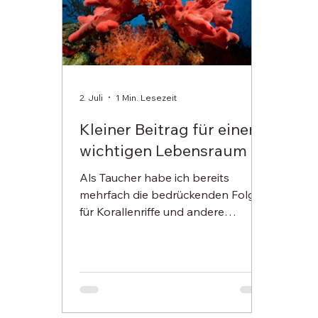
2. Juli
1 Min. Lesezeit
Kleiner Beitrag für einen
wichtigen Lebensraum
Als Taucher habe ich bereits
mehrfach die bedrückenden Folgen
für Korallenriffe und andere
sensible Meeresökosysteme erlebt.
Riffe gehören zu den
artenreichsten Lebensräumen
unseres Planeten und sind für das
ökologische Gleichgewicht von
enormer Bedeutung. Gleichzeitig