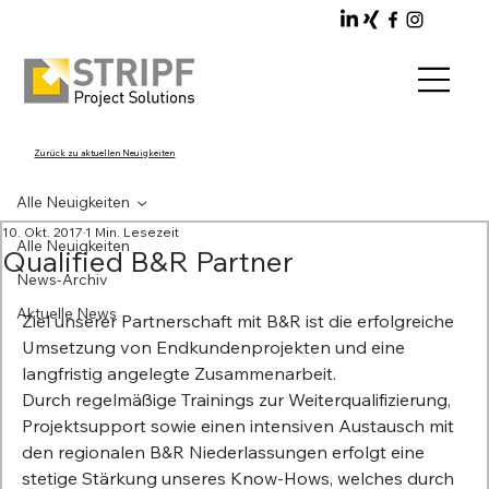
Zurück zu aktuellen Neuigkeiten
Alle Neuigkeiten
10. Okt. 2017
1 Min. Lesezeit
Alle Neuigkeiten
Qualified B&R Partner
News-Archiv
Aktuelle News
Ziel unserer Partnerschaft mit B&R ist die erfolgreiche 
Umsetzung von Endkundenprojekten und eine 
langfristig angelegte Zusammenarbeit.
Durch regelmäßige Trainings zur Weiterqualifizierung, 
Projektsupport sowie einen intensiven Austausch mit 
den regionalen B&R Niederlassungen erfolgt eine 
stetige Stärkung unseres Know-Hows, welches durch 